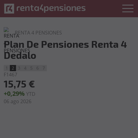
RENTA 4 PENSIONES
Plan De Pensiones Renta 4
Dedalo
1
2
3
4
5
6
7
F1467
15,75 €
+0,29%
YTD
06 ago 2026