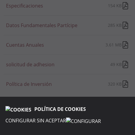
Especificaciones
154 KB
Datos Fundamentales Partícipe
285 KB
Cuentas Anuales
3.61 MB
solicitud de adhesion
49 KB
Política de Inversión
320 KB
POLÍTICA DE COOKIES
CONFIGURAR SIN ACEPTAR
SOBRE R4 PENSIONES