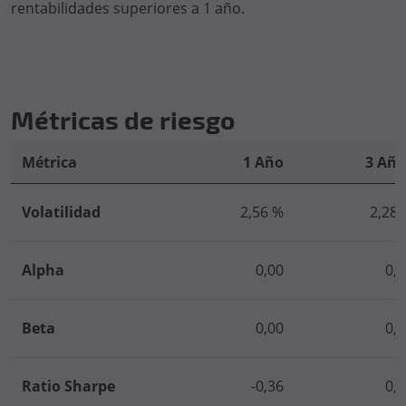
rentabilidades superiores a 1 año.
Métricas de riesgo
Métrica
1 Año
3 Año
Volatilidad
2,56 %
2,28 
Alpha
0,00
0,
Beta
0,00
0,
Ratio Sharpe
-0,36
0,