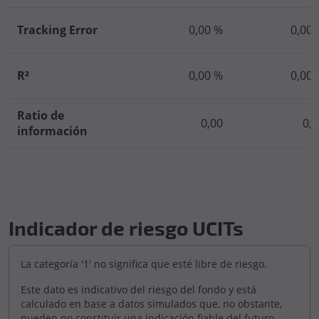
Tracking Error
0,00 %
0,00 
R²
0,00 %
0,00 
Ratio de
0,00
0,
información
Indicador de riesgo UCITs
La categoría '1' no significa que esté libre de riesgo.
Este dato es indicativo del riesgo del fondo y está
calculado en base a datos simulados que, no obstante,
pueden no constituir una indicación fiable del futuro