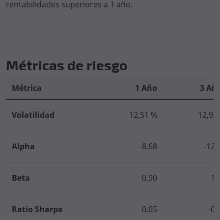
rentabilidades superiores a 1 año.
Métricas de riesgo
Métrica
1 Año
3 Añ
Volatilidad
12,51 %
12,92
Alpha
-8,68
-12,
Beta
0,90
1,
Ratio Sharpe
0,65
-0,