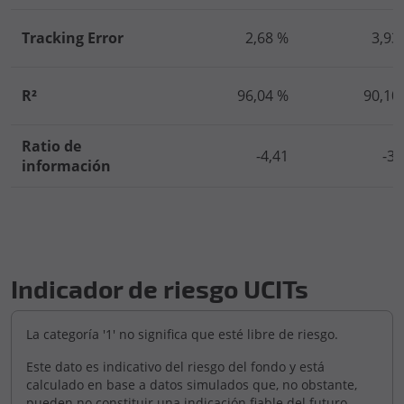
Tracking Error
2,68 %
3,93
R²
96,04 %
90,10
Ratio de
-4,41
-3,
información
Indicador de riesgo UCITs
La categoría '1' no significa que esté libre de riesgo.
Este dato es indicativo del riesgo del fondo y está
calculado en base a datos simulados que, no obstante,
pueden no constituir una indicación fiable del futuro