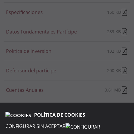
Especificaciones
150 KB
Datos Fundamentales Partícipe
289 KB
Política de Inversión
132 KB
Defensor del partícipe
200 KB
Cuentas Anuales
3.61 MB
POLÍTICA DE COOKIES
CONFIGURAR SIN ACEPTAR
SOBRE R4 PENSIONES