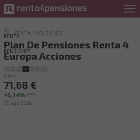
RENTA 4 PENSIONES
Plan De Pensiones Renta 4
Europa Acciones
1
2
3
4
5
6
7
F0470
71,68 €
+6,14%
YTD
06 ago 2026