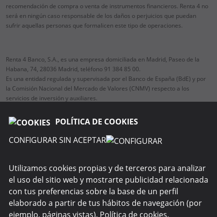
recomendación de compra o venta de instrumentos financieros. Renta 4 no
será en ningún caso responsable de los daños o perjuicios que puedan
sufrir aquellas personas que formalicen este tipo de operaciones.
Renta 4 Banco, S.A., es una empresa domiciliada en Madrid, Paseo de la
Habana, 74, 28036 Madrid, teléfono 91 384 85 00.
Es una entidad regulada y supervisada por el Banco de España (BdE) y por
la Comisión Nacional del Mercado de Valores (CNMV) respecto a los
servicios de inversión y auxiliares.
POLÍTICA DE COOKIES
CONFIGURAR SIN ACEPTAR
SOBRE R4 PENSIONES
Utilizamos cookies propias y de terceros para analizar
WEBS DEL GRUPO
el uso del sitio web y mostrarte publicidad relacionada
con tus preferencias sobre la base de un perfil
SEGURIDAD
elaborado a partir de tus hábitos de navegación (por
ejemplo, páginas vistas).
Política de cookies
.